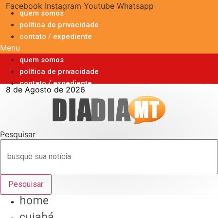
Ir
Facebook
Instagram
Youtube
Whatsapp
quem somos
para
política de privacidade
o
contato / expediente
conteúdo
Menu
quem somos
política de privacidade
contato / expediente
8 de Agosto de 2026
Pesquisar
Pesquisar
home
cuiabá