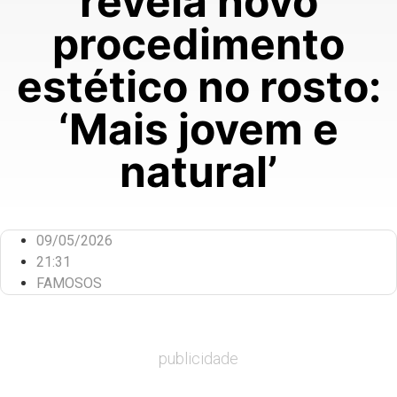
revela novo
procedimento
estético no rosto:
‘Mais jovem e
natural’
09/05/2026
21:31
FAMOSOS
publicidade