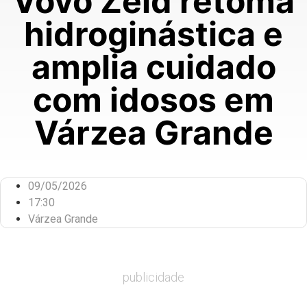
Vovô Zeid retoma
hidroginástica e
amplia cuidado
com idosos em
Várzea Grande
09/05/2026
17:30
Várzea Grande
publicidade