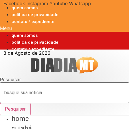
Ir
Facebook
Instagram
Youtube
Whatsapp
quem somos
para
política de privacidade
o
contato / expediente
conteúdo
Menu
quem somos
política de privacidade
contato / expediente
8 de Agosto de 2026
Pesquisar
Pesquisar
home
cuiabá