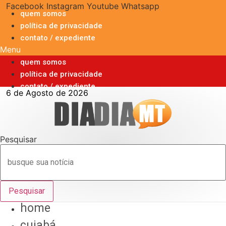
Ir
Facebook
Instagram
Youtube
Whatsapp
quem somos
para
política de privacidade
o
contato / expediente
conteúdo
Menu
quem somos
política de privacidade
contato / expediente
6 de Agosto de 2026
Pesquisar
Pesquisar
home
cuiabá