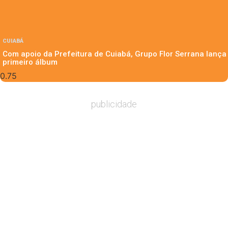
CUIABÁ
Com apoio da Prefeitura de Cuiabá, Grupo Flor Serrana lança
primeiro álbum
publicidade