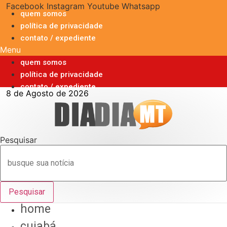
Ir
Facebook
Instagram
Youtube
Whatsapp
quem somos
para
política de privacidade
o
contato / expediente
conteúdo
Menu
quem somos
política de privacidade
contato / expediente
8 de Agosto de 2026
Pesquisar
Pesquisar
home
cuiabá