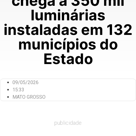
chega a 350 mil
luminárias
instaladas em 132
municípios do
Estado
09/05/2026
15:33
MATO GROSSO
publicidade