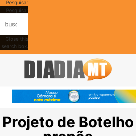
Pesquisar
Pesquisar
Close this
search box.
Projeto de Botelho