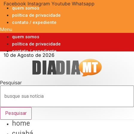
Ir
Facebook
Instagram
Youtube
Whatsapp
quem somos
para
política de privacidade
o
contato / expediente
conteúdo
Menu
quem somos
política de privacidade
contato / expediente
10 de Agosto de 2026
Pesquisar
Pesquisar
home
cuiabá