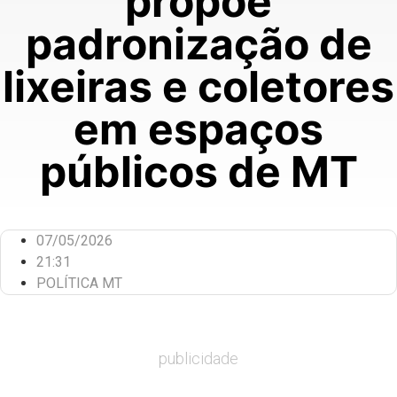
propõe
padronização de
lixeiras e coletores
em espaços
públicos de MT
07/05/2026
21:31
POLÍTICA MT
publicidade