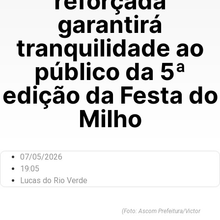
reforçada
garantirá
tranquilidade ao
público da 5ª
edição da Festa do
Milho
07/05/2026
19:05
Lucas do Rio Verde
(Foto: Ascom Prefeitura/Victor