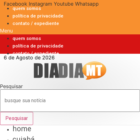
Ir
Facebook
Instagram
Youtube
Whatsapp
quem somos
para
política de privacidade
o
contato / expediente
conteúdo
Menu
quem somos
política de privacidade
contato / expediente
6 de Agosto de 2026
Pesquisar
Pesquisar
home
cuiabá