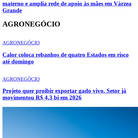
materno e amplia rede de apoio às mães em Várzea
Grande
AGRONEGÓCIO
AGRONEGÓCIO
Calor coloca rebanhos de quatro Estados em risco
até domingo
AGRONEGÓCIO
Projeto quer proibir exportar gado vivo. Setor já
movimentou R$ 4,3 bi em 2026