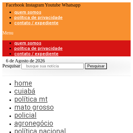
Ir
Facebook
Instagram
Youtube
Whatsapp
para
quem somos
o
política de privacidade
conteúdo
contato / expediente
Menu
quem somos
política de privacidade
contato / expediente
6 de Agosto de 2026
Pesquisar
Pesquisar
home
cuiabá
política mt
mato grosso
policial
agronegócio
política nacional