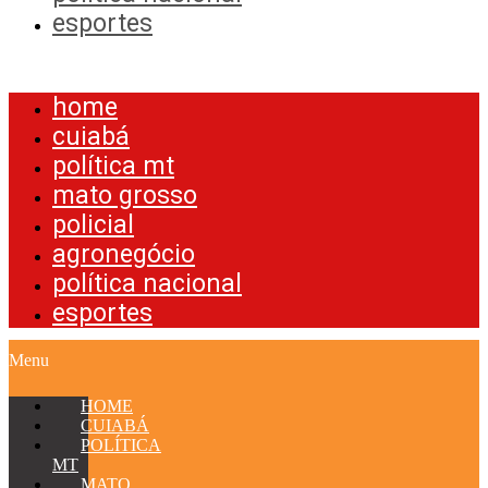
esportes
Menu
home
cuiabá
política mt
mato grosso
policial
agronegócio
política nacional
esportes
Menu
HOME
CUIABÁ
POLÍTICA
MT
MATO