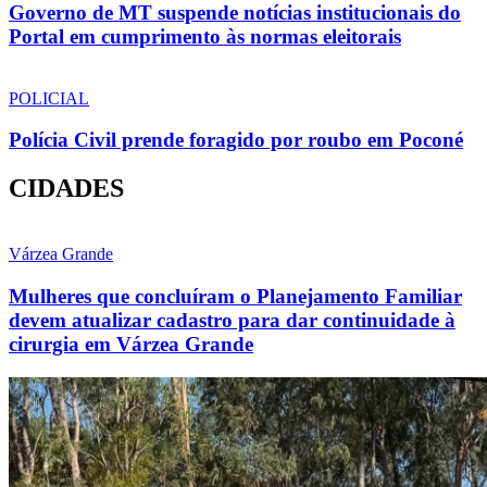
Governo de MT suspende notícias institucionais do
Portal em cumprimento às normas eleitorais
POLICIAL
Polícia Civil prende foragido por roubo em Poconé
CIDADES
Várzea Grande
Mulheres que concluíram o Planejamento Familiar
devem atualizar cadastro para dar continuidade à
cirurgia em Várzea Grande